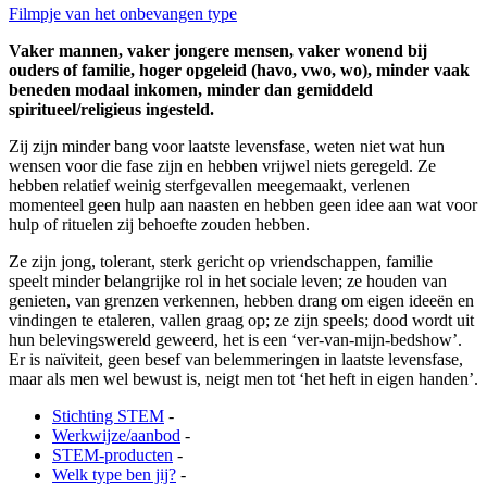
Filmpje van het onbevangen type
Vaker mannen, vaker jongere mensen, vaker wonend bij
ouders of familie, hoger opgeleid (havo, vwo, wo), minder vaak
beneden modaal inkomen, minder dan gemiddeld
spiritueel/religieus ingesteld.
Zij zijn minder bang voor laatste levensfase, weten niet wat hun
wensen voor die fase zijn en hebben vrijwel niets geregeld. Ze
hebben relatief weinig sterfgevallen meegemaakt, verlenen
momenteel geen hulp aan naasten en hebben geen idee aan wat voor
hulp of rituelen zij behoefte zouden hebben.
Ze zijn jong, tolerant, sterk gericht op vriendschappen, familie
speelt minder belangrijke rol in het sociale leven; ze houden van
genieten, van grenzen verkennen, hebben drang om eigen ideeën en
vindingen te etaleren, vallen graag op; ze zijn speels; dood wordt uit
hun belevingswereld geweerd, het is een ‘ver-van-mijn-bedshow’.
Er is naïviteit, geen besef van belemmeringen in laatste levensfase,
maar als men wel bewust is, neigt men tot ‘het heft in eigen handen’.
Stichting STEM
-
Werkwijze/aanbod
-
STEM-producten
-
Welk type ben jij?
-