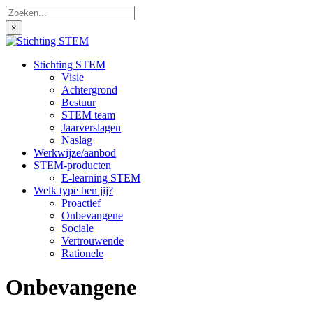
×
Stichting STEM
Visie
Achtergrond
Bestuur
STEM team
Jaarverslagen
Naslag
Werkwijze/aanbod
STEM-producten
E-learning STEM
Welk type ben jij?
Proactief
Onbevangene
Sociale
Vertrouwende
Rationele
Onbevangene